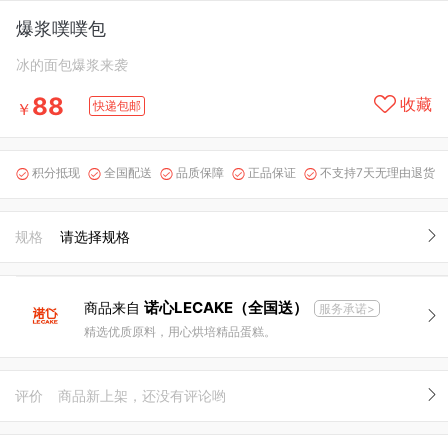
爆浆噗噗包
冰的面包爆浆来袭
88
收藏
快递包邮
￥
积分抵现
全国配送
品质保障
正品保证
不支持7天无理由退货





规格
请选择规格
诺心LECAKE（全国送）
商品来自
服务承诺>
精选优质原料，用心烘培精品蛋糕。
评价
商品新上架，还没有评论哟