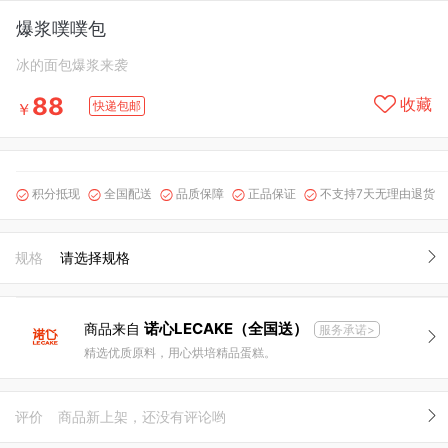
爆浆噗噗包
冰的面包爆浆来袭
88
收藏
快递包邮
￥
积分抵现
全国配送
品质保障
正品保证
不支持7天无理由退货





规格
请选择规格
诺心LECAKE（全国送）
商品来自
服务承诺>
精选优质原料，用心烘培精品蛋糕。
评价
商品新上架，还没有评论哟