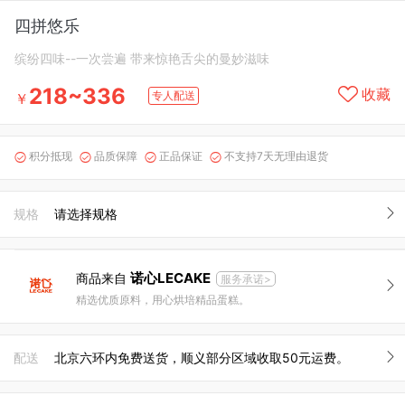
四拼悠乐
缤纷四味--一次尝遍 带来惊艳舌尖的曼妙滋味
218~336
收藏
专人配送
￥
积分抵现
品质保障
正品保证
不支持7天无理由退货




规格
请选择规格
诺心LECAKE
商品来自
服务承诺>
精选优质原料，用心烘培精品蛋糕。
配送
北京六环内免费送货，顺义部分区域收取50元运费。