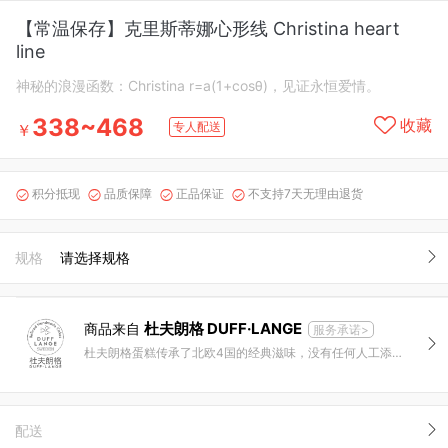
【常温保存】克里斯蒂娜心形线 Christina heart
line
神秘的浪漫函数：Christina r=a(1+cosθ)，见证永恒爱情。
338~468
收藏
专人配送
￥
积分抵现
品质保障
正品保证
不支持7天无理由退货




规格
请选择规格
杜夫朗格 DUFF·LANGE
商品来自
服务承诺>
杜夫朗格蛋糕传承了北欧4国的经典滋味，没有任何人工添加物，利用纯天然的食材制作。我们用心制作精致外观和究极口感的美味蛋糕。
配送