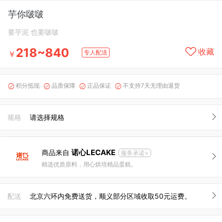
芋你啵啵
要芋泥 也要啵啵
218~840
收藏
专人配送
￥
积分抵现
品质保障
正品保证
不支持7天无理由退货




规格
请选择规格
诺心LECAKE
商品来自
服务承诺>
精选优质原料，用心烘培精品蛋糕。
配送
北京六环内免费送货，顺义部分区域收取50元运费。