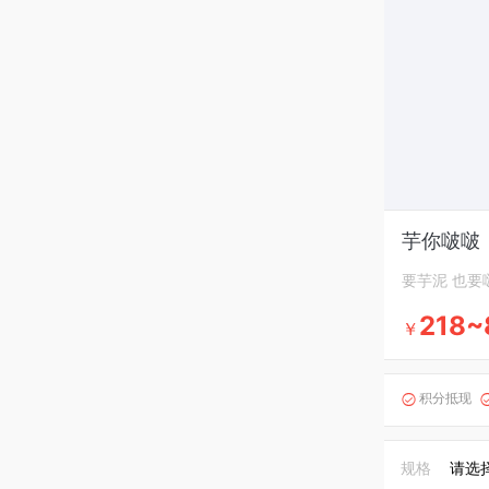
芋你啵啵
要芋泥 也要
218~
￥
积分抵现

规格
请选