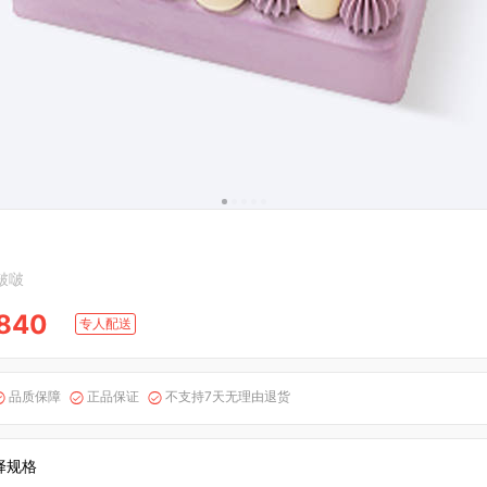
啵啵
840
专人配送
品质保障
正品保证
不支持7天无理由退货



择规格