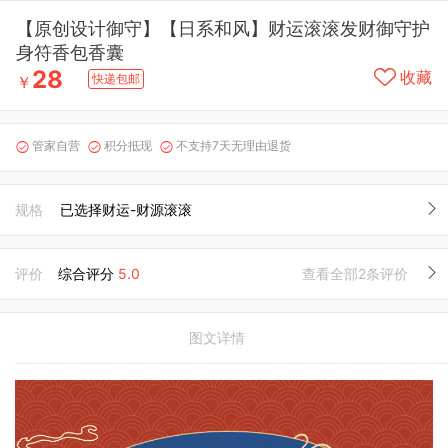
【原创设计御守】【日系和风】财运滚滚发财御守护
身符香包香囊
28
收藏
快递包邮
￥
管家自营
积分抵现
不支持7天无理由退货



规格
已选择财运-财源滚滚
评价
综合评分
5.0
查看全部2条评价
图文详情