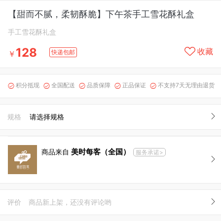
【甜而不腻，柔韧酥脆】下午茶手工雪花酥礼盒
手工雪花酥礼盒
128
收藏
快递包邮
￥
积分抵现
全国配送
品质保障
正品保证
不支持7天无理由退货





规格
请选择规格
美时每客（全国）
商品来自
服务承诺>
评价
商品新上架，还没有评论哟