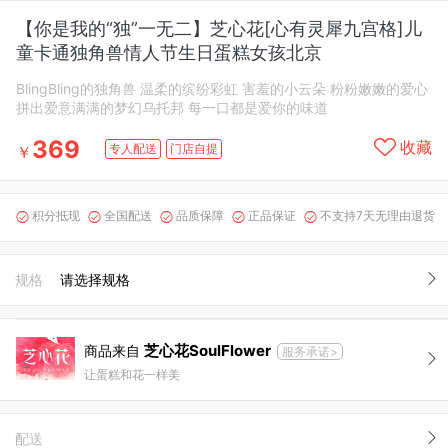
【你是我的“独”一无二】芝心花[心有灵犀九宫格]儿
童卡通独角兽情人节生日蛋糕女孩北京
BlingBling的独角兽 温柔的缤纷彩虹 害羞的小云朵 粉粉嫩嫩的爱心
拼出爱意满满的梦幻乌托邦 每一口都是爱你的味道
369
收藏
专人配送
门店自提
￥
积分抵现
全国配送
品质保障
正品保证
不支持7天无理由退货





规格
请选择规格
芝心花SoulFlower
商品来自
服务承诺>
让蛋糕和花一样美
配送