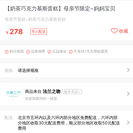
【奶茶巧克力慕斯蛋糕】母亲节限定~妈妈宝贝
母亲节蛋糕~奶茶巧克力慕斯蛋糕
278
收藏
专人配送
￥
积分抵现
品质保障
正品保证
不支持7天无理由退货




规格
请选择规格
法兰之吻
商品来自
服务承诺>
你是我唇间的一抹甜
配送
北京市五环内以及六环内部分地区免费配送，六环内部
分地区收取30元配送费用，顺义部分地区收取50元配送
费用