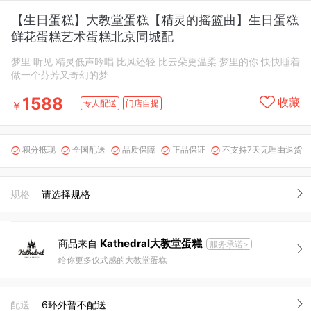
【生日蛋糕】大教堂蛋糕【精灵的摇篮曲】生日蛋糕
鲜花蛋糕艺术蛋糕北京同城配
梦里 听见 精灵低声吟唱 比风还轻 比云朵更温柔 梦里的你 快快睡着
做一个芬芳又奇幻的梦
1588
收藏
专人配送
门店自提
￥
积分抵现
全国配送
品质保障
正品保证
不支持7天无理由退货





规格
请选择规格
Kathedral大教堂蛋糕
商品来自
服务承诺>
给你更多仪式感的大教堂蛋糕
配送
6环外暂不配送