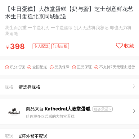
【生日蛋糕】大教堂蛋糕【奶与蜜】芝士创意鲜花艺
术生日蛋糕北京同城配送
我生而沉重 一半是利刃 一半是丝缎 别人无法将我忘记 却也无力将
我追随
398
收藏
专人配送
门店自提
￥
积分抵现
全国配送
品质保障
正品保证
不支持7天无理由退货





规格
请选择规格
Kathedral大教堂蛋糕
商品来自
服务承诺>
给你更多仪式感的大教堂蛋糕
配送
6环外暂不配送