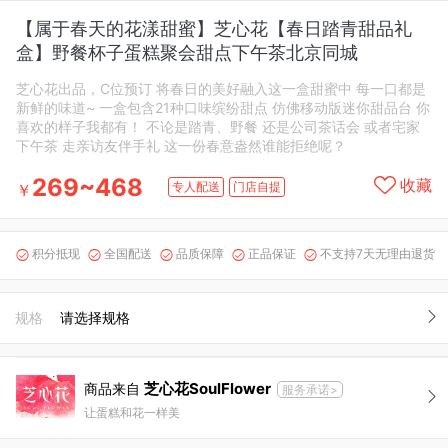
【属于春天的花漾甜蜜】芝心花【春日踏青甜品礼
盒】野餐杯子蛋糕聚会甜点下午茶北京同城
芝心花出品，C位预订 将春日的美好融入这一盒甜蜜中 每一口都是
新鲜的味道~ 一盒包含21种口味缤纷甜点 仿佛移动版迷你甜品台 你
喜欢的样子我都有！ 不论是踏青、野餐 还是公司茶话会 或者宅家
下午茶 走亲访友伴手礼 这一份春意盎然谁能拒绝呢？
269~468
收藏
专人配送
门店自提
￥
积分抵现
全国配送
品质保障
正品保证
不支持7天无理由退货





规格
请选择规格
芝心花SoulFlower
商品来自
服务承诺>
让蛋糕和花一样美