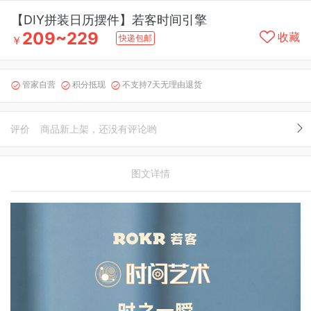
【DIY拼装日历摆件】若客时间引擎
209~229
收藏
快递包邮
￥
管家自营
积分抵现
不支持7天无理由退货



评价
商品新上架，还没有评论哟
图文详情