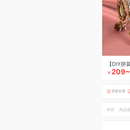
【DIY
209~
￥
管家自营

评价
商品