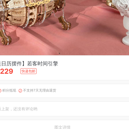
拼装日历摆件】若客时间引擎
229
快递包邮
积分抵现
不支持7天无理由退货


新上架，还没有评论哟
图文详情