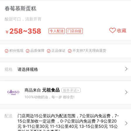
春莓慕斯蛋糕
酸甜可口，清新开胃
258~358
收藏
专人配送
门店自提
￥
积分抵现
品质保障
正品保证
不支持7天无理由退货




规格
请选择规格
元祖食品
商品来自
服务承诺>
100%动物奶油，每一岁 都珍贵!
配送
门店周边15公里以内为配送范围，7公里以内免运费，7-
15公里加收一定运费 ，0-7公里以内免运费 7-9公里20
元 9-11公里30元 11-13公里40元 13-15公里50元 15公