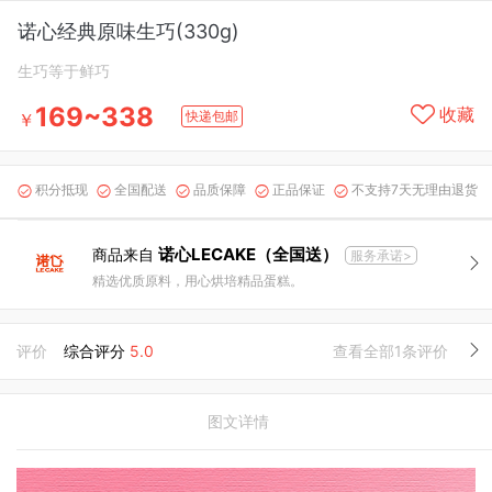
诺心经典原味生巧(330g)
生巧等于鲜巧
169~338
收藏
快递包邮
￥
积分抵现
全国配送
品质保障
正品保证
不支持7天无理由退货





诺心LECAKE（全国送）
商品来自
服务承诺>
精选优质原料，用心烘培精品蛋糕。
评价
综合评分
5.0
查看全部1条评价
图文详情