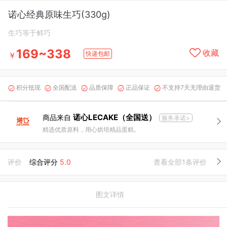
诺心经典原味生巧(330g)
生巧等于鲜巧
169~338
收藏
快递包邮
￥
积分抵现
全国配送
品质保障
正品保证
不支持7天无理由退货





诺心LECAKE（全国送）
商品来自
服务承诺>
精选优质原料，用心烘培精品蛋糕。
评价
综合评分
5.0
查看全部1条评价
图文详情