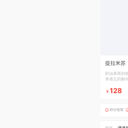
提拉米苏
奶油慕斯的细
来难忘的触
128
￥
积分抵现

规格
请选