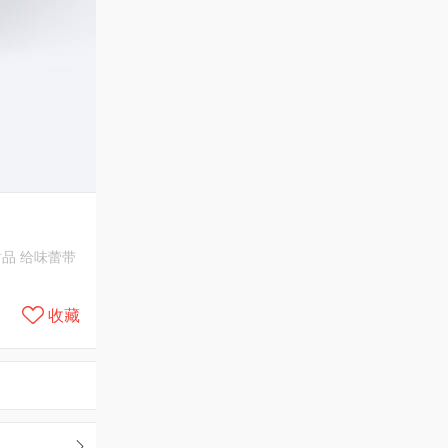
品 给味蕾带
收藏