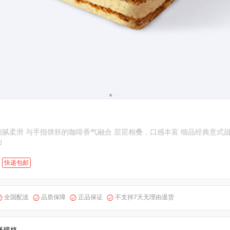
腻柔滑 与手指饼胚的咖啡香气融合 层层相叠，口感丰富 细品经典意式甜
动
快递包邮
全国配送
品质保障
正品保证
不支持7天无理由退货




择规格