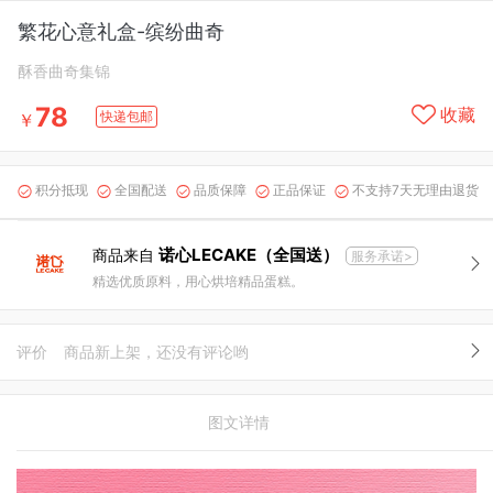
繁花心意礼盒-缤纷曲奇
酥香曲奇集锦
78
收藏
快递包邮
￥
积分抵现
全国配送
品质保障
正品保证
不支持7天无理由退货





诺心LECAKE（全国送）
商品来自
服务承诺>
精选优质原料，用心烘培精品蛋糕。
评价
商品新上架，还没有评论哟
图文详情