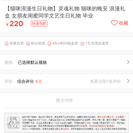
【猫咪浪漫生日礼物】灵魂礼物 猫咪的晚安 浪漫礼
盒 女朋友闺蜜同学文艺生日礼物 毕业
220
收藏
快递包邮
￥
管家自营
积分抵现
48小时闪电发货
7天无理由退货




规格
已选择默认规格
评价
综合评分
4.0
查看全部1条评价
图文详情