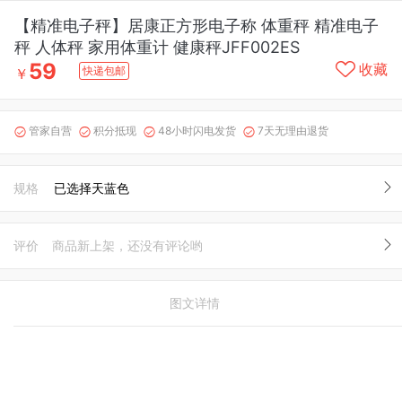
【精准电子秤】居康正方形电子称 体重秤 精准电子
秤 人体秤 家用体重计 健康秤JFF002ES
59
收藏
快递包邮
￥
管家自营
积分抵现
48小时闪电发货
7天无理由退货




规格
已选择天蓝色
评价
商品新上架，还没有评论哟
图文详情