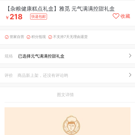
【杂粮健康糕点礼盒】雅觅 元气满满控甜礼盒
218
收藏
快递包邮
￥
管家自营
积分抵现
不支持7天无理由退货



规格
已选择元气满满控甜礼盒
评价
商品新上架，还没有评论哟
图文详情