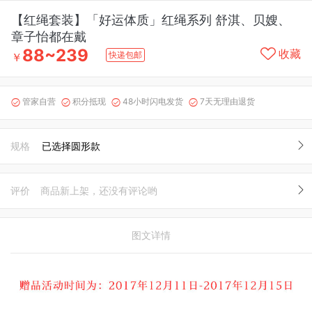
【红绳套装】「好运体质」红绳系列 舒淇、贝嫂、
章子怡都在戴
88~239
收藏
快递包邮
￥
管家自营
积分抵现
48小时闪电发货
7天无理由退货




规格
已选择圆形款
评价
商品新上架，还没有评论哟
图文详情