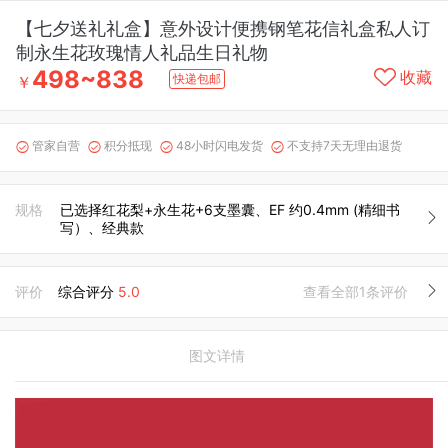
【七夕送礼礼盒】意外设计便携钢笔花信礼盒私人订
制永生花玫瑰情人礼品生日礼物
498~838
收藏
快递包邮
￥
管家自营
积分抵现
48小时闪电发货
不支持7天无理由退货




规格
已选择红花梨+永生花+6支墨囊、EF 约0.4mm (精细书
写）、经典款
评价
综合评分
5.0
查看全部1条评价
图文详情