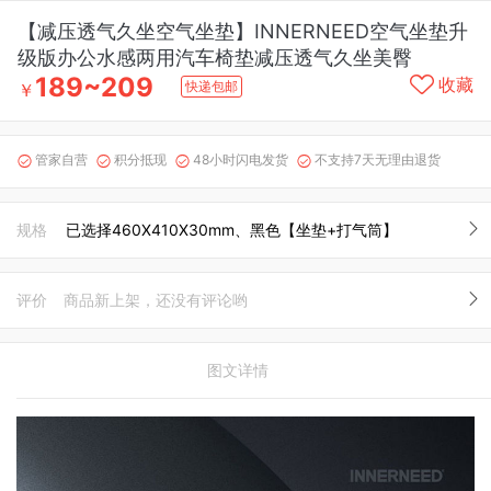
【减压透气久坐空气坐垫】INNERNEED空气坐垫升
级版办公水感两用汽车椅垫减压透气久坐美臀
189~209
收藏
快递包邮
￥
管家自营
积分抵现
48小时闪电发货
不支持7天无理由退货




规格
已选择460X410X30mm、黑色【坐垫+打气筒】
评价
商品新上架，还没有评论哟
图文详情