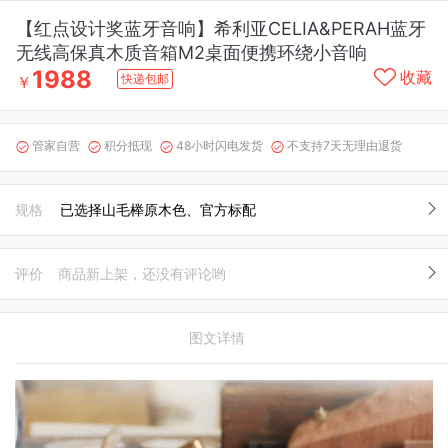
【红点设计奖蓝牙音响】希利亚CELIA&PERAH蓝牙
无线高保真木质音箱M2桌面便携环绕小音响
1988
收藏
快递包邮
￥
管家自营
积分抵现
48小时闪电发货
不支持7天无理由退货




规格
已选择山毛榉原木色、官方标配
评价
商品新上架，还没有评论哟
图文详情