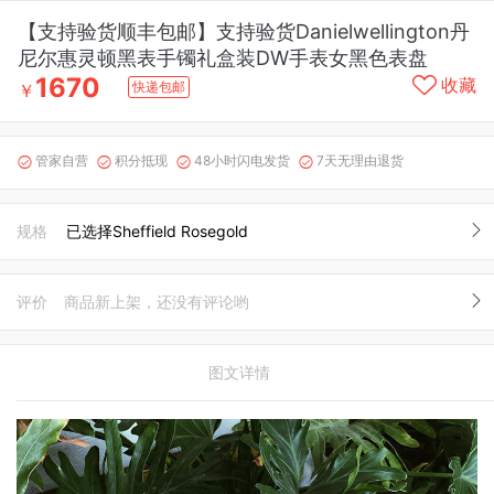
【支持验货顺丰包邮】支持验货Danielwellington丹
尼尔惠灵顿黑表手镯礼盒装DW手表女黑色表盘
1670
收藏
快递包邮
￥
管家自营
积分抵现
48小时闪电发货
7天无理由退货




规格
已选择Sheffield Rosegold
评价
商品新上架，还没有评论哟
图文详情