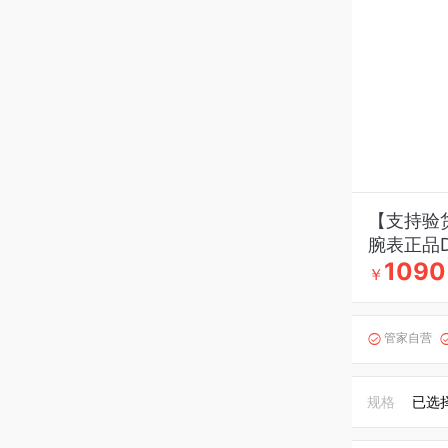
【支持验货
腕表正品
1090
￥
管家自营

规格
已选择S