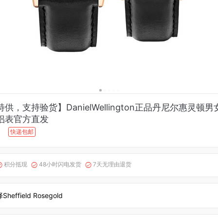
供，支持验货】DanielWellington正品丹尼尔惠灵顿
侣表官方直发
快递包邮
积分抵现
48小时闪电发货
7天无理由退货



heffield Rosegold