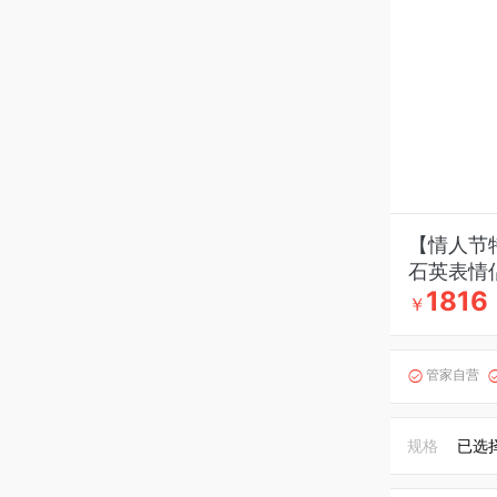
【情人节特
石英表情
1816
￥
管家自营

规格
已选择S