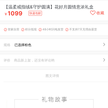
【温柔戒指绒&守护圆满】花好月圆情意浓礼盒
1099
收藏
快递包邮
￥
管家自营
积分抵现
48小时闪电发货
不支持7天无理由退货




规格
已选择粉色
评价
商品新上架，还没有评论哟
图文详情