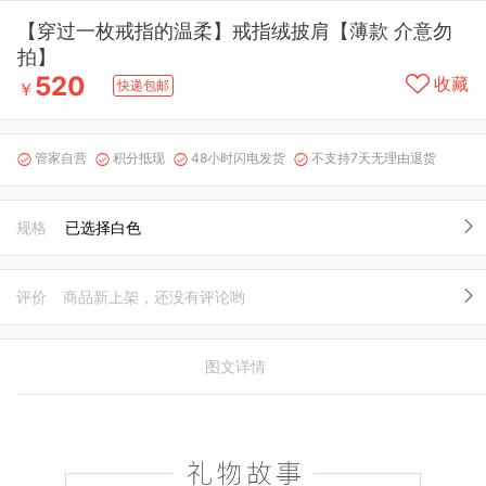
【穿过一枚戒指的温柔】戒指绒披肩【薄款 介意勿
拍】
520
收藏
快递包邮
￥
管家自营
积分抵现
48小时闪电发货
不支持7天无理由退货




规格
已选择白色
评价
商品新上架，还没有评论哟
图文详情