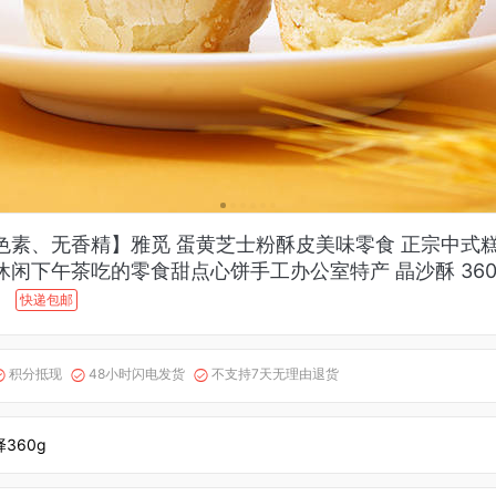
色素、无香精】雅觅 蛋黄芝士粉酥皮美味零食 正宗中式
休闲下午茶吃的零食甜点心饼手工办公室特产 晶沙酥 360
快递包邮
积分抵现
48小时闪电发货
不支持7天无理由退货



360g