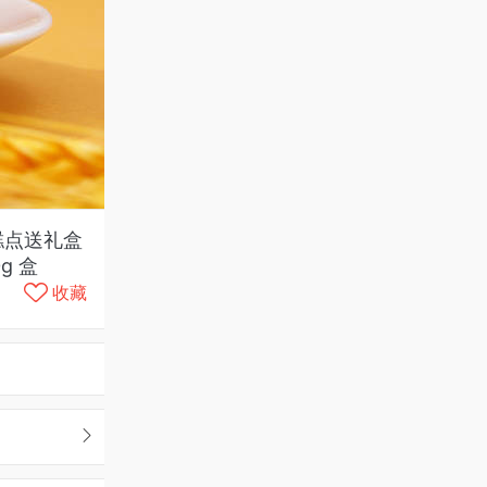
糕点送礼盒
g 盒
收藏