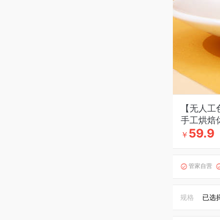
【无人工
手工烘焙
59.9
￥
管家自营

规格
已选择