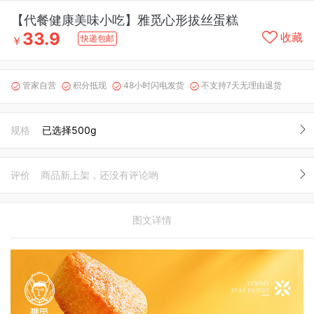
【代餐健康美味小吃】雅觅心形拔丝蛋糕
33.9
收藏
快递包邮
￥
管家自营
积分抵现
48小时闪电发货
不支持7天无理由退货




规格
已选择500g
评价
商品新上架，还没有评论哟
图文详情