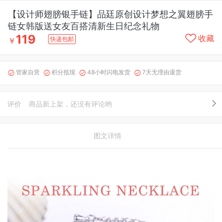
【设计师翅膀银手链】品廷原创设计梦想之翼翅膀手
链女韩版送女友百搭清新生日纪念礼物
119
收藏
快递包邮
￥
管家自营
积分抵现
48小时闪电发货
7天无理由退货




评价
商品新上架，还没有评论哟
图文详情