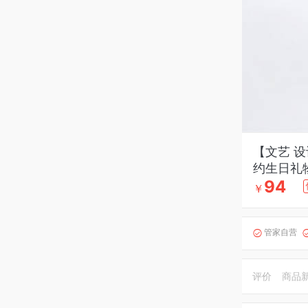
【文艺 
约生日礼
94
￥
管家自营

评价
商品