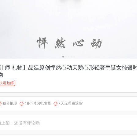
设计师 礼物】品廷原创怦然心动天鹅心形轻奢手链女纯银
物
快递包邮
积分抵现
48小时闪电发货
7天无理由退货



新上架，还没有评论哟