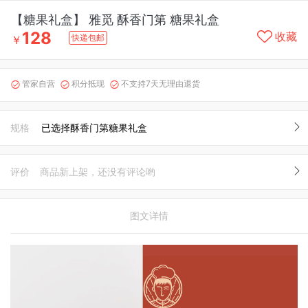
【糖果礼盒】 雅觅 酥香门第 糖果礼盒
128
收藏
快递包邮
￥
管家自营
积分抵现
不支持7天无理由退货



规格
已选择酥香门第糖果礼盒
评价
商品新上架，还没有评论哟
图文详情