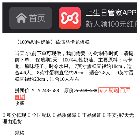
【100%动性奶油】莓满马卡龙蛋糕
当天2点前下单可现做，我们需要 1小时制作时间，请提
前下单。 保质期2天，100%动性奶油。主要原料：马卡
龙、原味坯子、时令水果。 7英寸蛋糕直径约18cm，适
合4-6人。 8英寸蛋糕直径约20cm，适合7-8人。 9英寸蛋
糕直径约23cm，适合10人左右
拼团价:￥
￥
248~588
原价:
￥248~588
专人配送
门店
自提
收藏

积分抵现

全国配送

品质保障

正品保证

不支持7天无
理由退货
规格