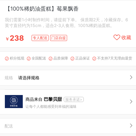
【100%稀奶油蛋糕】莓果飘香
我们需要1小时制作时间，请提前下单。 保质期2天，冷藏保存。6
英寸直径约为15cm，适合2-3人食用。100%稀奶油蛋糕。
238
收藏
专人配送
门店自提
￥
积分抵现
全国配送
品质保障
正品保证
不支持7天无理由退货





规格
请选择规格
巴黎贝甜
商品来自
服务承诺>
让每个人都能感受到幸福的滋味
配送