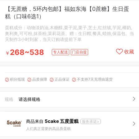
【无蔗糖，5环内包邮】福如东海【0蔗糖】生日蛋
糕（口味6选1）
蛋糕成分：动物淡奶油,木糖醇,栗子泥,栗子,芝士,红丝绒,芋泥,椰奶,
奥利奥,可可粉,抹茶粉,茉莉花茶。赠：生日帽,餐具,蜡烛,保温包。当
天制作3小时到家，当天订购请提前下单
268~538
收藏
专人配送
门店自提
￥
积分抵现
品质保障
正品保证
不支持7天无理由退货




规格
请选择规格
5cake 五度蛋糕
商品来自
服务承诺>
人们真正需要的高品质蛋糕