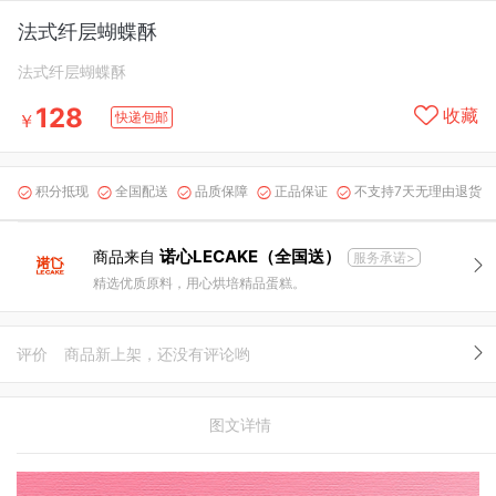
法式纤层蝴蝶酥
法式纤层蝴蝶酥
128
收藏
快递包邮
￥
积分抵现
全国配送
品质保障
正品保证
不支持7天无理由退货





诺心LECAKE（全国送）
商品来自
服务承诺>
精选优质原料，用心烘培精品蛋糕。
评价
商品新上架，还没有评论哟
图文详情