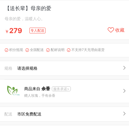
【送长辈】母亲的爱
母亲的爱，温暖人心。
279
收藏
专人配送
￥
积分抵现
全国配送
配材说明
不支持7天无理由退货




规格
请选择规格
余香
商品来自
服务承诺>
赠人玫瑰，手有余香
配送
市区免费配送