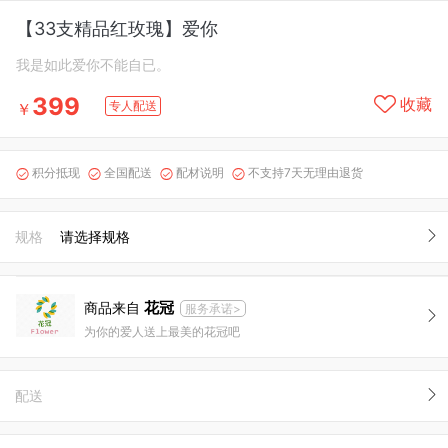
【33支精品红玫瑰】爱你
我是如此爱你不能自已。
399
收藏
专人配送
￥
积分抵现
全国配送
配材说明
不支持7天无理由退货




规格
请选择规格
花冠
商品来自
服务承诺>
为你的爱人送上最美的花冠吧
配送