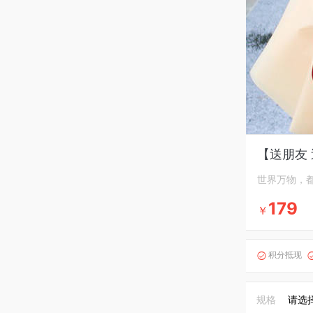
【送朋友
世界万物，
179
￥
积分抵现

规格
请选