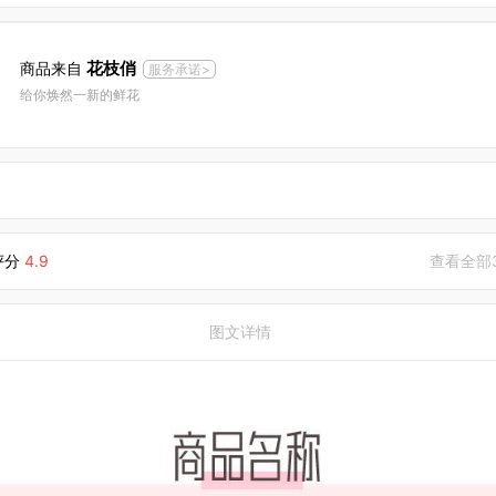
花枝俏
商品来自
服务承诺>
给你焕然一新的鲜花
评分
4.9
查看全部
图文详情