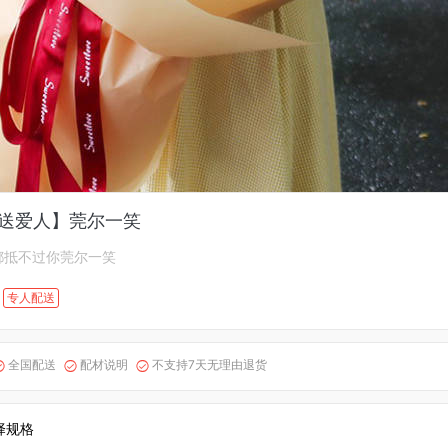
 送爱人】莞尔一笑
都抵不过你莞尔一笑
专人配送
全国配送
配材说明
不支持7天无理由退货



择规格