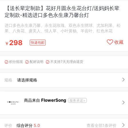
【送长辈定制款】花好月圆永生花台灯/送妈妈长辈
定制款-精选进口多色永生康乃馨台灯
进口多色永生康乃馨、永生花玫瑰、双色永生绣球、尤加利果、松
果、八角花、虞美人、情人草、小叶黄杨、羊齿叶、红色米花
298
收藏
快递包邮
￥
积分抵现
配材说明
不支持7天无理由退货



规格
请选择规格
FlowerSong
商品来自
服务承诺>
评价
综合评分
5.0
查看全部1条评价