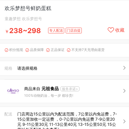
欢乐梦想号鲜奶蛋糕
童趣梦想 欢乐梦想号
238~298
收藏
专人配送
门店自提
￥
积分抵现
品质保障
正品保证
不支持7天无理由退货




规格
请选择规格
元祖食品
商品来自
服务承诺>
100%动物奶油，每一岁 都珍贵!
配送
门店周边15公里以内为配送范围，7公里以内免运费，7-
15公里加收一定运费 ，0-7公里以内免运费 7-9公里20
元 9-11公里30元 11-13公里40元 13-15公里50元 15公