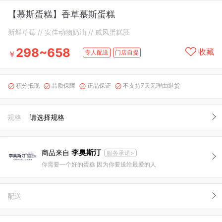
【慕斯蛋糕】香草慕斯蛋糕
新鲜草莓 // 安佳动物奶油 // 戚风蛋糕胚
298~658
收藏
专人配送
门店自提
￥
积分抵现
品质保障
正品保证
不支持7天无理由退货




规格
请选择规格
李奥斯汀
商品来自
服务承诺>
你需要一个好的蛋糕 因为你要送给最爱的人
配送