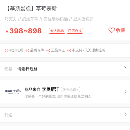
【慕斯蛋糕】草莓慕斯
巧克力 // 奶油草莓 // 安佳动物奶油 // 戚风蛋糕胚
398~898
收藏
专人配送
门店自提
￥
积分抵现
品质保障
正品保证
不支持7天无理由退货




规格
请选择规格
李奥斯汀
商品来自
服务承诺>
你需要一个好的蛋糕 因为你要送给最爱的人
配送