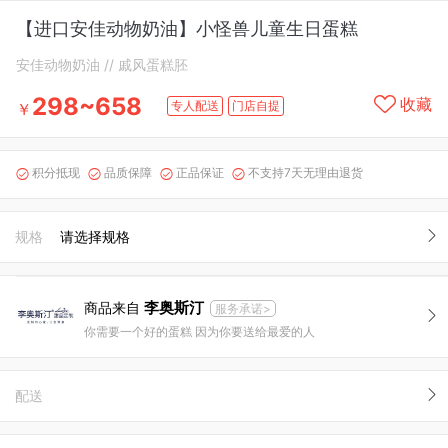
【进口安佳动物奶油】小怪兽儿童生日蛋糕
安佳动物奶油 // 戚风蛋糕胚
298~658
收藏
专人配送
门店自提
￥
积分抵现
品质保障
正品保证
不支持7天无理由退货




规格
请选择规格
李奥斯汀
商品来自
服务承诺>
你需要一个好的蛋糕 因为你要送给最爱的人
配送