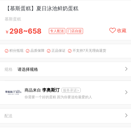
【慕斯蛋糕】夏日泳池鲜奶蛋糕
慕斯蛋糕
298~658
收藏
专人配送
门店自提
￥
积分抵现
品质保障
正品保证
不支持7天无理由退货




规格
请选择规格
李奥斯汀
商品来自
服务承诺>
你需要一个好的蛋糕 因为你要送给最爱的人
配送